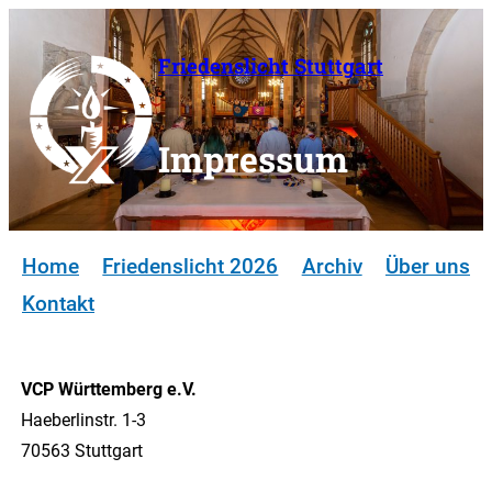
Zum
Inhalt
Friedenslicht Stuttgart
springen
Impressum
Home
Friedenslicht 2026
Archiv
Über uns
Kontakt
VCP Württemberg e.V.
Haeberlinstr. 1-3
70563 Stuttgart