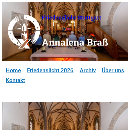
Zum
Inhalt
Friedenslicht Stuttgart
springen
Annalena Braß
Home
Friedenslicht 2026
Archiv
Über uns
Kontakt