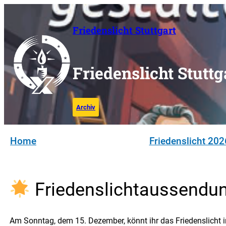
Zum
Inhalt
Friedenslicht Stuttgart
springen
Friedenslicht Stuttg
Archiv
Home
Friedenslicht 202
Friedenslichtaussendung
Am Sonntag, dem 15. Dezember, könnt ihr das Friedenslicht i