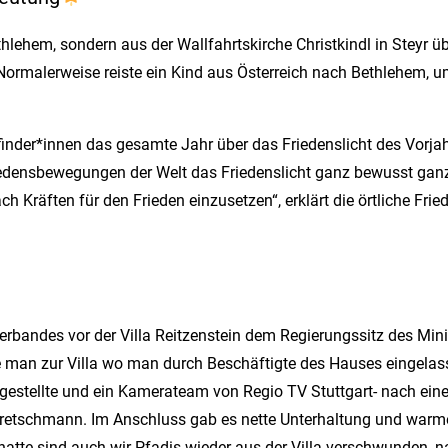
thlehem, sondern aus der Wallfahrtskirche Christkindl in Steyr 
 Normalerweise reiste ein Kind aus Österreich nach Bethlehem, 
fadfinder*innen das gesamte Jahr über das Friedenslicht des Vor
riedensbewegungen der Welt das Friedenslicht ganz bewusst ganz
h Kräften für den Frieden einzusetzen“, erklärt die örtliche Frie
erbandes vor der Villa Reitzenstein dem Regierungssitz des Mi
 man zur Villa wo man durch Beschäftigte des Hauses eingela
stellte und ein Kamerateam von Regio TV Stuttgart- nach einer
 Kretschmann. Im Anschluss gab es nette Unterhaltung und war
tte sind auch wir Pfadis wieder aus der Villa verschwunden, na