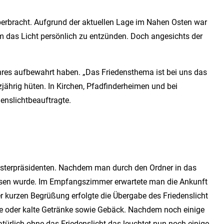
überbracht. Aufgrund der aktuellen Lage im Nahen Osten war
um das Licht persönlich zu entzünden. Doch angesichts der
jahres aufbewahrt haben. „Das Friedensthema ist bei uns das
jährig hüten. In Kirchen, Pfadfinderheimen und bei
denslichtbeauftragte.
nisterpräsidenten. Nachdem man durch den Ordner in das
ssen wurde. Im Empfangszimmer erwartete man die Ankunft
 kurzen Begrüßung erfolgte die Übergabe des Friedenslicht
me oder kalte Getränke sowie Gebäck. Nachdem noch einige
türlich ohne das Friedenslicht das leuchtet nun noch einige